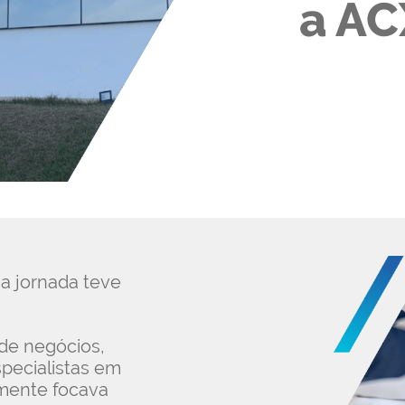
a AC
a jornada teve
de negócios,
specialistas em
almente focava