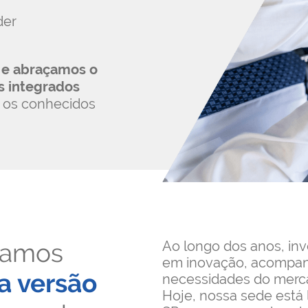
s
der
.
 e abraçamos o
es integrados
os conhecidos
çamos
Ao longo dos anos, in
em inovação, acompan
a versão
necessidades do merc
Hoje, nossa sede está 